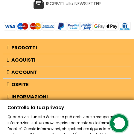
ISCRIVITI alla NEWSLETTER
PRODOTTI
ACQUISTI
ACCOUNT
OSPITE
INFORMAZIONI
Controlla la tua privacy
NEGOZIO
Quando visiti un sito Web, esso può archiviare o recuperare
informazioni sul tuo browser, principalmente sotto forma di
"cookie". Queste informazioni, che potrebbero riguardare te, le tue
© 2026 - Bellearti.it -
credits