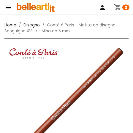
shopping_cart

person
0
Home
Disegno
Conté à Paris - Matita da disegno
Sanguigna XVIIIe - Mina da 5 mm