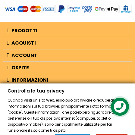
PRODOTTI
ACQUISTI
ACCOUNT
OSPITE
INFORMAZIONI
Controlla la tua privacy
NEGOZIO
Quando visiti un sito Web, esso può archiviare o recuperare
informazioni sul tuo browser, principalmente sotto forma di
Contact us
"cookie". Queste informazioni, che potrebbero riguardare te, le tue
© 2026 - Bellearti.it -
credits
preferenze o il tuo dispositivo internet (computer, tablet o
dispositivo mobile), sono principalmente utilizzate per far
funzionare il sito come ti aspetti.