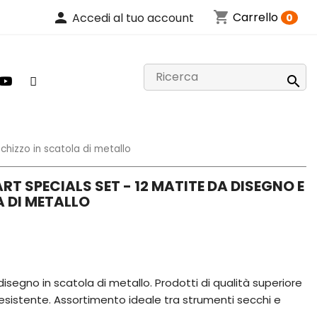
shopping_cart
person
Carrello
Accedi al tuo account
0

chizzo in scatola di metallo
RT SPECIALS SET - 12 MATITE DA DISEGNO E
 DI METALLO
disegno in scatola di metallo. Prodotti di qualità superiore
sistente. Assortimento ideale tra strumenti secchi e