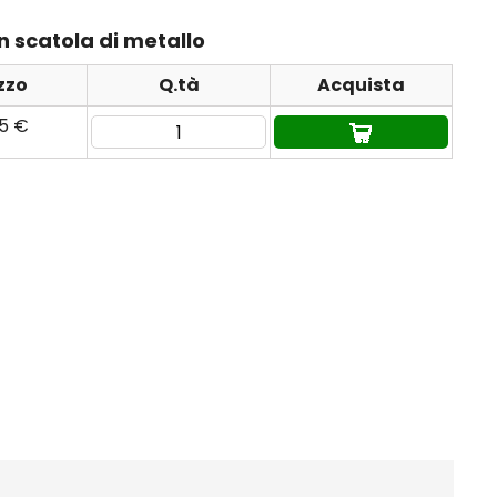
n scatola di metallo
zzo
Q.tà
Acquista
95 €