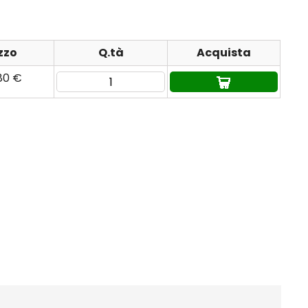
zzo
Q.tà
Acquista
80 €