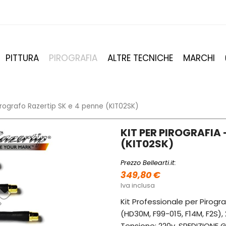
PITTURA
PIROGRAFIA
ALTRE TECNICHE
MARCHI
Pirografo Razertip SK e 4 penne (KIT02SK)
KIT PER PIROGRAFIA 
(KIT02SK)
Prezzo Bellearti.it:
349,80 €
Iva inclusa
Kit Professionale per Pirogr
(HD30M, F99-015, F14M, F2S), 
Tensione: 220v. SPEDIZIONE G