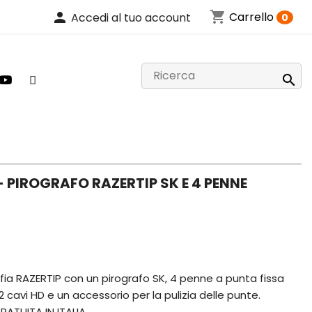
shopping_cart
person
Carrello
Accedi al tuo account
0

- PIROGRAFO RAZERTIP SK E 4 PENNE
afia RAZERTIP con un pirografo SK, 4 penne a punta fissa
2 cavi HD e un accessorio per la pulizia delle punte.
RATUITA IN ITALIA