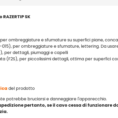
fo RAZERTIP SK
per ombreggiature e sfumature su superﬁci piane, concav
-015), per ombreggiature e sfumature, lettering. Da usa
 per dettagli, piumaggi e capelli
a (F2S), per piccolissimi dettagli, ottima per superﬁci c
ica
del prodotto
ente potrebbe bruciarsi e danneggiare l'apparecchio.
 spedizione pertanto, se il cavo cessa di funzionare d
zia.