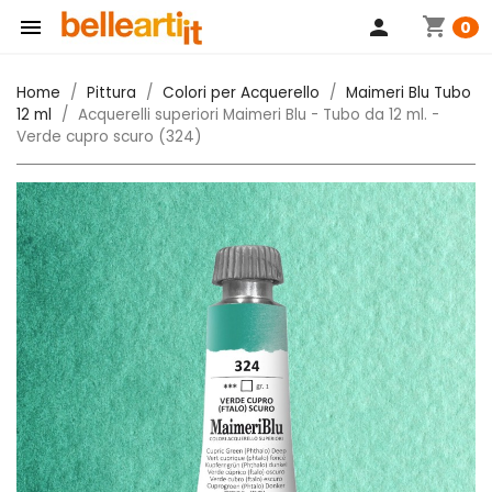
shopping_cart

person
0
Home
Pittura
Colori per Acquerello
Maimeri Blu Tubo
12 ml
Acquerelli superiori Maimeri Blu - Tubo da 12 ml. -
Verde cupro scuro (324)