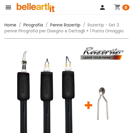
shopping_cart

person
0
Home
Pirografia
Penne Razertip
Razertip - Set 3
penne Pirografia per Disegno e Dettagli + 1 Punta Omaggio