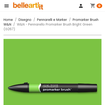
shopping_cart

person
0
Home
Disegno
Pennarelli e Marker
Promarker Brush
W&N
W&N - Pennarello Promarker Brush Bright Green
(G267)