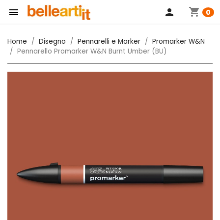
shopping_cart

person
0
Home
Disegno
Pennarelli e Marker
Promarker W&N
Pennarello Promarker W&N Burnt Umber (BU)