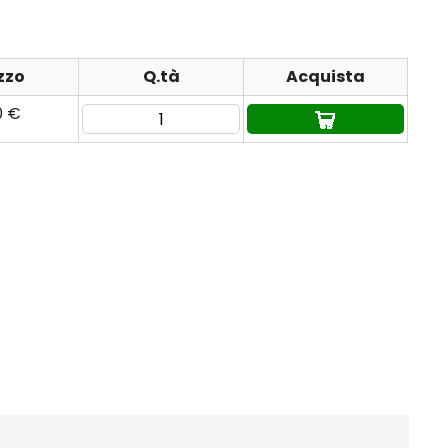
zzo
Q.tà
Acquista
0 €