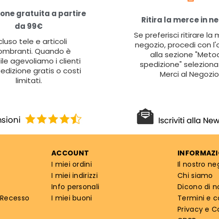
one gratuita a partire
Ritira la merce in n
da 99€
Se preferisci ritirare la
cluso tele e articoli
negozio, procedi con l'
ombranti. Quando è
alla sezione "Metod
ile agevoliamo i clienti
spedizione" seleziona 
edizione gratis o costi
Merci al Negozio
limitati.
ACCOUNT
INFORMAZI
I miei ordini
Il nostro ne
I miei indirizzi
Chi siamo
Info personali
Dicono di n
 Recesso
I miei buoni
Termini e c
Privacy e C