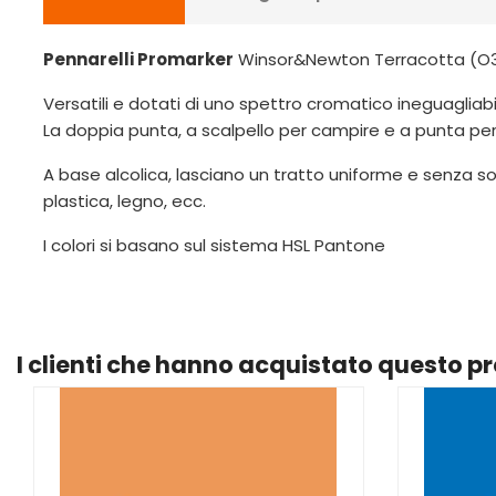
Pennarelli Promarker
Winsor&Newton Terracotta (O3
Versatili e dotati di uno spettro cromatico ineguagliabil
La doppia punta, a scalpello per campire e a punta per det
A base alcolica, lasciano un tratto uniforme e senza so
plastica, legno, ecc.
I colori si basano sul sistema HSL Pantone
I clienti che hanno acquistato questo 