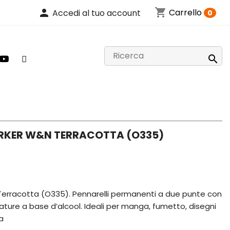
shopping_cart
person
Carrello
Accedi al tuo account
0

RKER W&N TERRACOTTA (O335)
rracotta (O335). Pennarelli permanenti a due punte con
avature a base d’alcool. Ideali per manga, fumetto, disegni
a