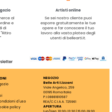
egozio
Artisti online
 merce al
Se sei nostro cliente puoi
ordine e
esporre gratuitamente le tue
i di
opere e far conoscere il tuo
"Ritiro
lavoro alla vasta platea degli
"
utenti di bellearti.it.
NEGOZIO
ONI
Belle Arti Lizzani
gozio
Viale Angelico, 259
00195 Roma Italia
oi
P.I.08881810587
ondizioni d'uso
REA/C.C.I.A.A. 725961
APERTURA
ookie policy
Lun/Ven: 10:00-13:30 | 15:00-19:00