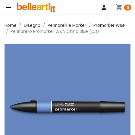
shopping_cart

person
0
Home
Disegno
Pennarelli e Marker
Promarker W&N
Pennarello Promarker W&N China Blue (CB)