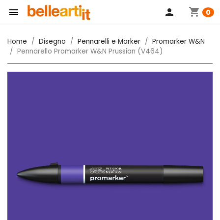
shopping_cart

person
0
Home
Disegno
Pennarelli e Marker
Promarker W&N
Pennarello Promarker W&N Prussian (V464)