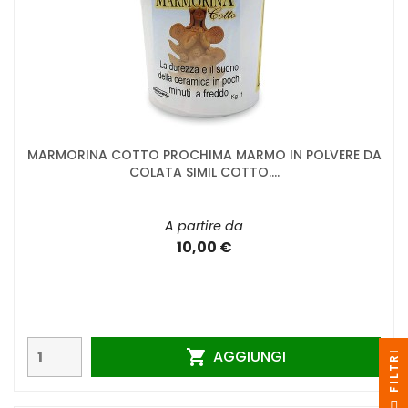
MARMORINA COTTO PROCHIMA MARMO IN POLVERE DA
COLATA SIMIL COTTO....
A partire da
10,00 €
AGGIUNGI

I
F
I
L
T
R