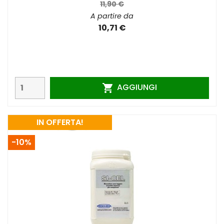
11,90 €
A partire da
10,71 €
AGGIUNGI

IN OFFERTA!
-10%