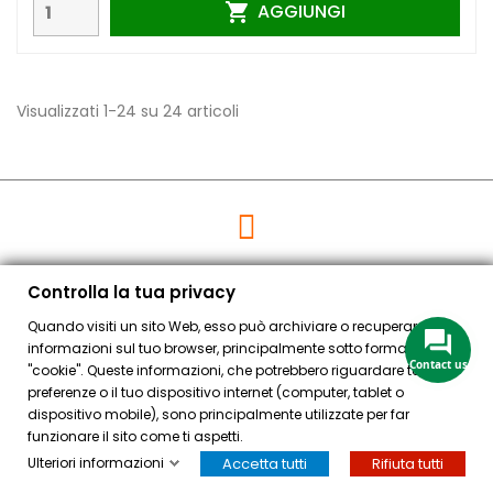
AGGIUNGI

Visualizzati 1-24 su 24 articoli
Regala un Buono acquisto
Controlla la tua privacy
Se non sai cosa regalare ad un artista,
Quando visiti un sito Web, esso può archiviare o recuperare
acquista un buono spesa Bellearti.it!
informazioni sul tuo browser, principalmente sotto forma di
Risparmi tempo e non corri il rischio di
Contact us
"cookie". Queste informazioni, che potrebbero riguardare te, le tue
sbagliare.
preferenze o il tuo dispositivo internet (computer, tablet o
dispositivo mobile), sono principalmente utilizzate per far
funzionare il sito come ti aspetti.
Ulteriori informazioni
Accetta tutti
Rifiuta tutti
HOME
ACCOUNT
CASSA
CERCA