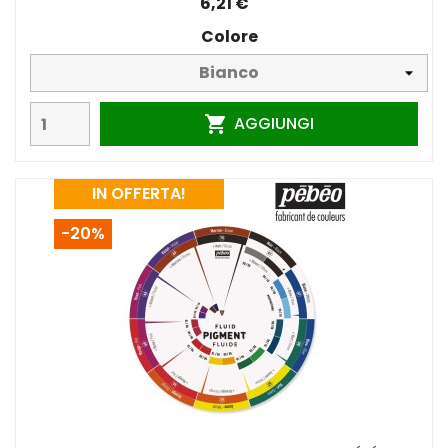
6,21 €
Colore
AGGIUNGI

IN OFFERTA!
-20%