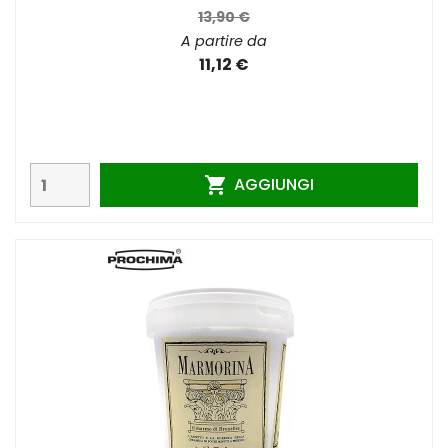
13,90 €
A partire da
11,12 €
AGGIUNGI
