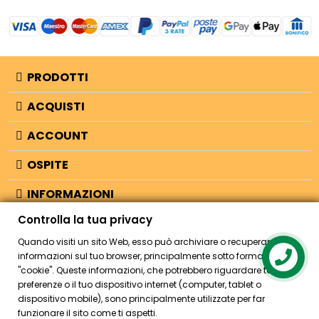
PRODOTTI
ACQUISTI
ACCOUNT
OSPITE
INFORMAZIONI
Controlla la tua privacy
NEGOZIO
Quando visiti un sito Web, esso può archiviare o recuperare
informazioni sul tuo browser, principalmente sotto forma di
"cookie". Queste informazioni, che potrebbero riguardare te, le tue
© 2026 - Bellearti.it -
credits
preferenze o il tuo dispositivo internet (computer, tablet o
dispositivo mobile), sono principalmente utilizzate per far
funzionare il sito come ti aspetti.