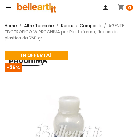
shopping_cart

person
0
Home
Altre Tecniche
Resine e Compositi
AGENTE
TIXOTROPICO W PROCHIMA per Plastoforma, flacone in
plastica da 250 gr
IN OFFERTA!
-25%