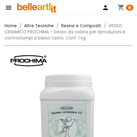
shopping_cart

person
0
Home
Altre Tecniche
Resine e Compositi
GESSO
CERAMICO PROCHIMA - Gesso da colata per riproduzioni e
controstampi a basso costo. Conf. 1 kg