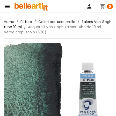
shopping_cart

person
0
Home
Pittura
Colori per Acquerello
Talens Van Gogh
tubo 10 ml
Acquerelli Van Gogh Talens Tubo da 10 ml -
Verde crepuscolo (630)