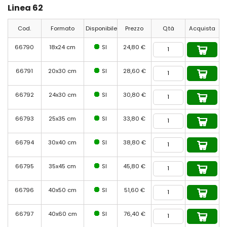
Linea 62
Cod.
Formato
Disponibile
Prezzo
Q.tà
Acquista
66790
18x24 cm
SI
24,80 €
66791
20x30 cm
SI
28,60 €
66792
24x30 cm
SI
30,80 €
66793
25x35 cm
SI
33,80 €
66794
30x40 cm
SI
38,80 €
66795
35x45 cm
SI
45,80 €
66796
40x50 cm
SI
51,60 €
66797
40x60 cm
SI
76,40 €