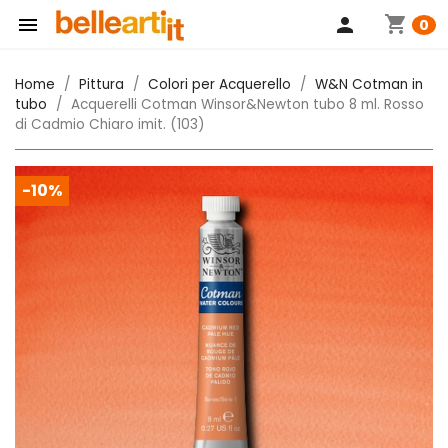
shopping_cart

person
0
Home
Pittura
Colori per Acquerello
W&N Cotman in
tubo
Acquerelli Cotman Winsor&Newton tubo 8 ml. Rosso
di Cadmio Chiaro imit. (103)
-10%