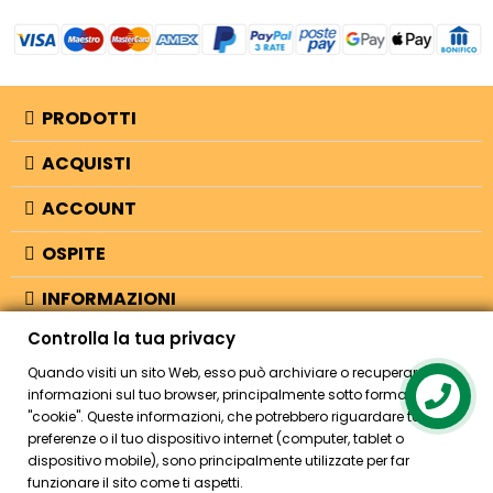
PRODOTTI
ACQUISTI
ACCOUNT
OSPITE
INFORMAZIONI
Controlla la tua privacy
NEGOZIO
Quando visiti un sito Web, esso può archiviare o recuperare
informazioni sul tuo browser, principalmente sotto forma di
Contact us
"cookie". Queste informazioni, che potrebbero riguardare te, le tue
© 2026 - Bellearti.it -
credits
preferenze o il tuo dispositivo internet (computer, tablet o
dispositivo mobile), sono principalmente utilizzate per far
funzionare il sito come ti aspetti.