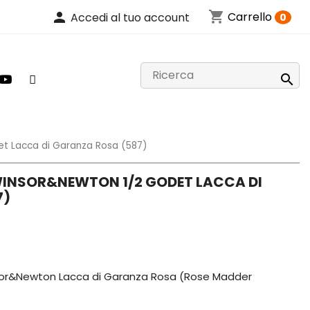
shopping_cart
person
Carrello
Accedi al tuo account
0

et Lacca di Garanza Rosa (587)
 WINSOR&NEWTON 1/2 GODET LACCA DI
7)
nsor&Newton Lacca di Garanza Rosa (Rose Madder