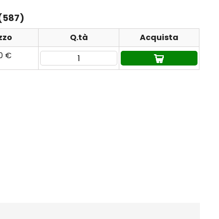
 (587)
zzo
Q.tà
Acquista
90 €