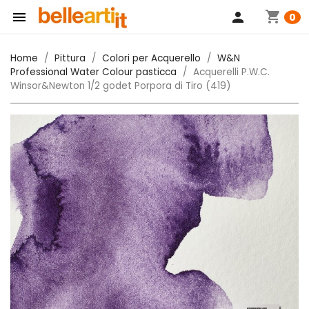
shopping_cart

person
0
Home
Pittura
Colori per Acquerello
W&N
Professional Water Colour pasticca
Acquerelli P.W.C.
Winsor&Newton 1/2 godet Porpora di Tiro (419)