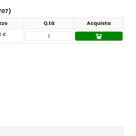
707)
zzo
Q.tà
Acquista
0 €