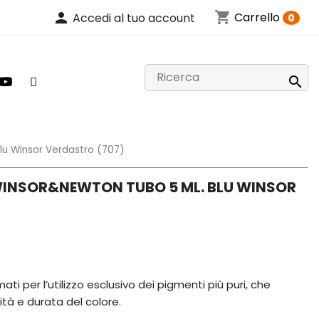
shopping_cart
person
Carrello
Accedi al tuo account
0

Blu Winsor Verdastro (707)
 WINSOR&NEWTON TUBO 5 ML. BLU WINSOR
ati per l’utilizzo esclusivo dei pigmenti più puri, che
ità e durata del colore.