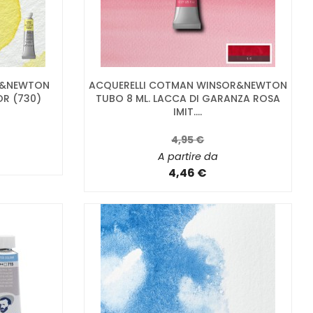
OR&NEWTON
ACQUERELLI COTMAN WINSOR&NEWTON
OR (730)
TUBO 8 ML. LACCA DI GARANZA ROSA
IMIT....
4,95 €
A partire da
4,46 €