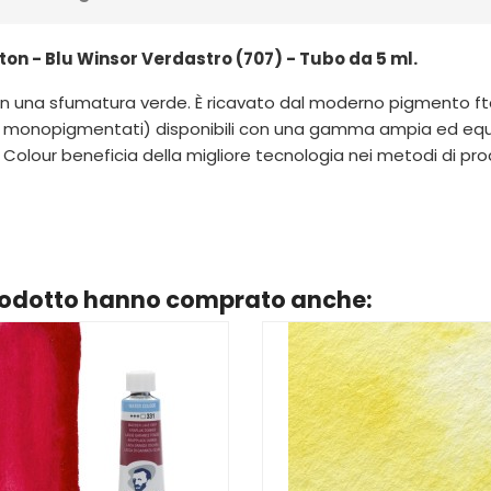
n - Blu Winsor Verdastro (707) - Tubo da 5 ml.
 una sfumatura verde. È ricavato dal moderno pigmento ftalo
parte monopigmentati) disponibili con una gamma ampia ed 
olour beneficia della migliore tecnologia nei metodi di produ
prodotto hanno comprato anche: