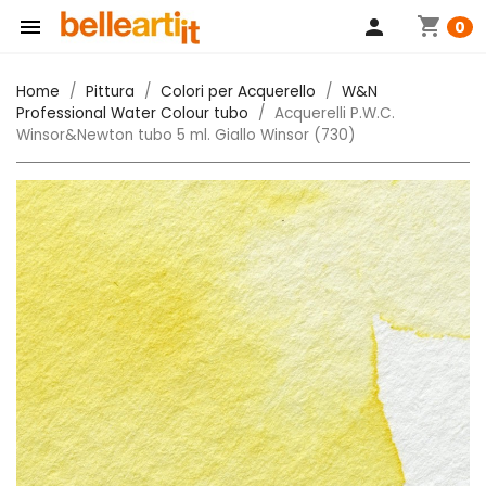
shopping_cart

person
0
Home
Pittura
Colori per Acquerello
W&N
Professional Water Colour tubo
Acquerelli P.W.C.
Winsor&Newton tubo 5 ml. Giallo Winsor (730)