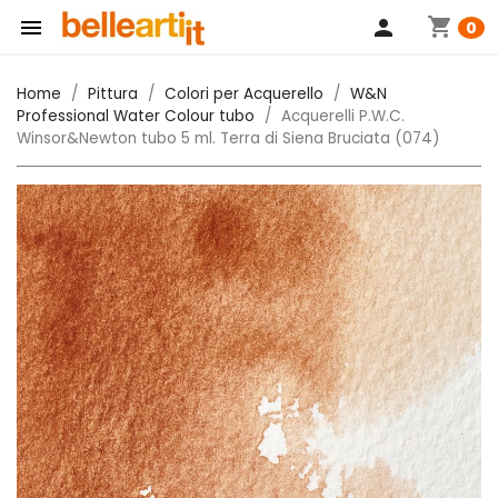
shopping_cart

person
0
Home
Pittura
Colori per Acquerello
W&N
Professional Water Colour tubo
Acquerelli P.W.C.
Winsor&Newton tubo 5 ml. Terra di Siena Bruciata (074)