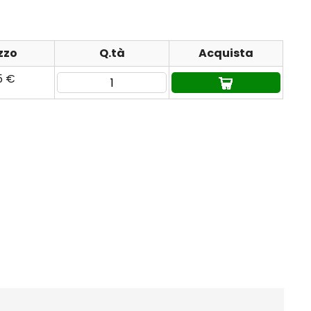
zzo
Q.tà
Acquista
5 €