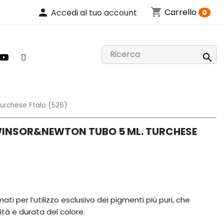
shopping_cart
person
Carrello
Accedi al tuo account
0

Turchese Ftalo (526)
 WINSOR&NEWTON TUBO 5 ML. TURCHESE
ati per l’utilizzo esclusivo dei pigmenti più puri, che
ità e durata del colore.