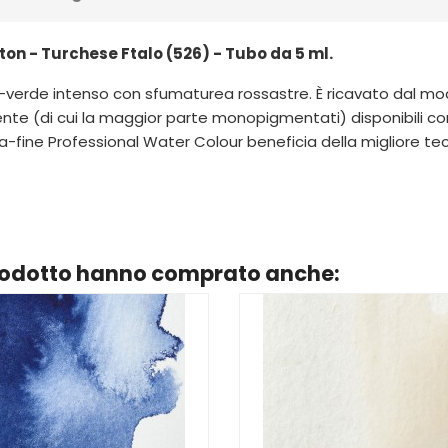
n - Turchese Ftalo (526) - Tubo da 5 ml.
u-verde intenso con sfumaturea rossastre. È ricavato dal mod
llente (di cui la maggior parte monopigmentati) disponibil
ine Professional Water Colour beneficia della migliore tecn
prodotto hanno comprato anche: