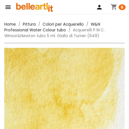
shopping_cart

person
0
Home
Pittura
Colori per Acquerello
W&N
Professional Water Colour tubo
Acquerelli P.W.C.
Winsor&Newton tubo 5 ml. Giallo di Turner (649)