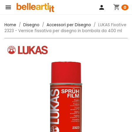
shopping_cart

person
0
Home
Disegno
Accessori per Disegno
LUKAS Fixative
2323 - Vernice fissativa per disegno in bombola da 400 ml