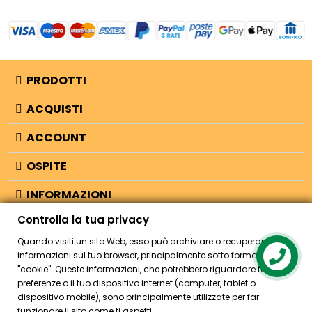
PRODOTTI
ACQUISTI
ACCOUNT
OSPITE
INFORMAZIONI
Controlla la tua privacy
NEGOZIO
Quando visiti un sito Web, esso può archiviare o recuperare
informazioni sul tuo browser, principalmente sotto forma di
"cookie". Queste informazioni, che potrebbero riguardare te, le tue
© 2026 - Bellearti.it -
credits
preferenze o il tuo dispositivo internet (computer, tablet o
dispositivo mobile), sono principalmente utilizzate per far
funzionare il sito come ti aspetti.