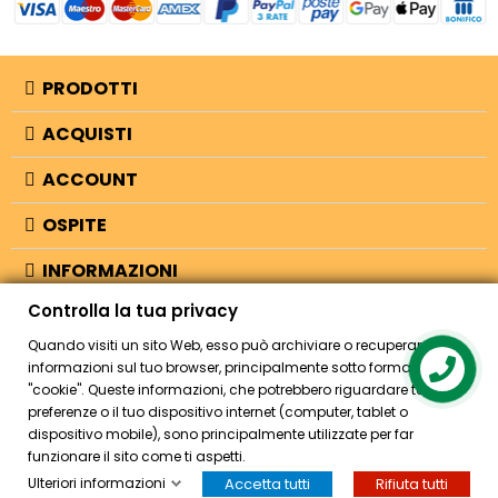
PRODOTTI
ACQUISTI
ACCOUNT
OSPITE
INFORMAZIONI
Controlla la tua privacy
NEGOZIO
Quando visiti un sito Web, esso può archiviare o recuperare
informazioni sul tuo browser, principalmente sotto forma di
Contact us
"cookie". Queste informazioni, che potrebbero riguardare te, le tue
© 2026 - Bellearti.it -
credits
preferenze o il tuo dispositivo internet (computer, tablet o
dispositivo mobile), sono principalmente utilizzate per far
funzionare il sito come ti aspetti.
Ulteriori informazioni
Accetta tutti
Rifiuta tutti
HOME
ACCOUNT
CASSA
CERCA