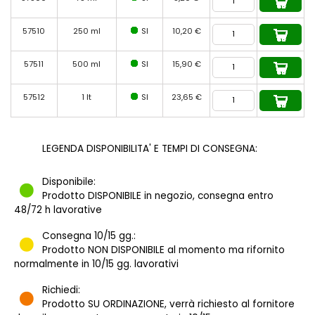
57510
250 ml
SI
10,20 €
57511
500 ml
SI
15,90 €
57512
1 lt
SI
23,65 €
LEGENDA DISPONIBILITA' E TEMPI DI CONSEGNA:
Disponibile:
Prodotto DISPONIBILE in negozio, consegna entro
48/72 h lavorative
Consegna 10/15 gg.:
Prodotto NON DISPONIBILE al momento ma rifornito
normalmente in 10/15 gg. lavorativi
Richiedi:
Prodotto SU ORDINAZIONE, verrà richiesto al fornitore