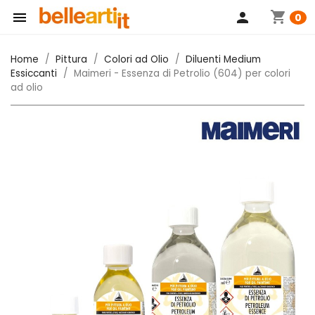
shopping_cart

person
0
Home
Pittura
Colori ad Olio
Diluenti Medium
Essiccanti
Maimeri - Essenza di Petrolio (604) per colori
ad olio