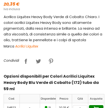
20,35 €
Iva inclusa
Acrilico Liquitex Heavy Body Verde di Cobalto Chiaro. I
colori acrilici Liquitex Heavy Body sono altamente
pigmentati, dalla resa intensa e brillante. La resina ad
alta viscosità, di consistenza simile a quella dei colori a
olio, trattiene le pennellate e i colpi di spatola
Marca
Acrilici Liquitex
Condividi
Opzioni disponibili per Colori Acrilici Liquitex
Heavy Body Blu Verde di Cobalto (172) tubo da
59 ml
Cod.
Disponibile
Prezzo
Q.tà
Acquista
54823
-
SI
20,35 €