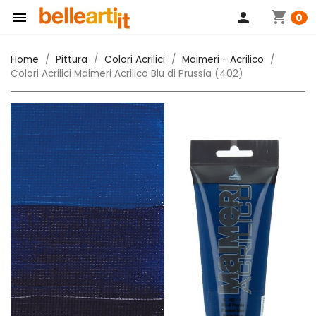
shopping_cart

person
0
Home
Pittura
Colori Acrilici
Maimeri - Acrilico
Colori Acrilici Maimeri Acrilico Blu di Prussia (402)