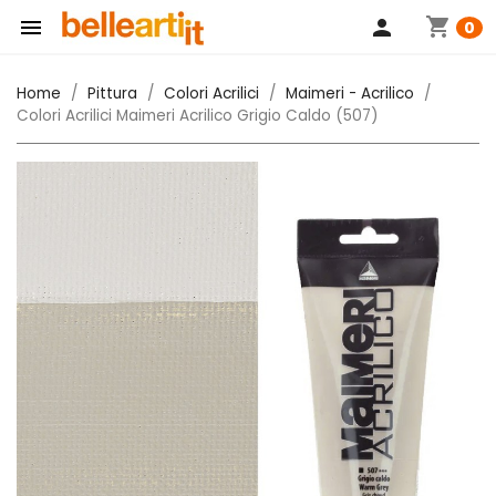
shopping_cart

person
0
Home
Pittura
Colori Acrilici
Maimeri - Acrilico
Colori Acrilici Maimeri Acrilico Grigio Caldo (507)