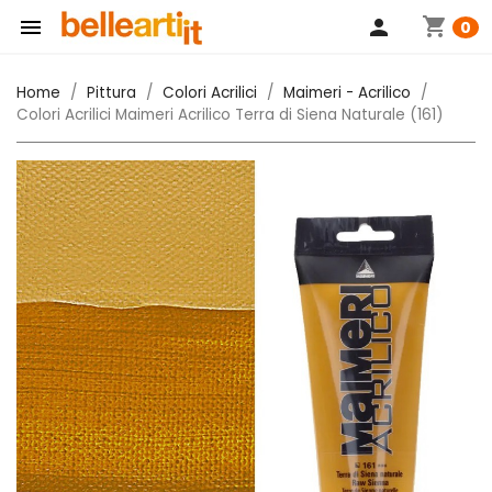
shopping_cart

person
0
Home
Pittura
Colori Acrilici
Maimeri - Acrilico
Colori Acrilici Maimeri Acrilico Terra di Siena Naturale (161)