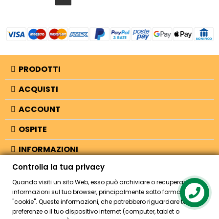
PRODOTTI
ACQUISTI
ACCOUNT
OSPITE
INFORMAZIONI
Controlla la tua privacy
NEGOZIO
Quando visiti un sito Web, esso può archiviare o recuperare
informazioni sul tuo browser, principalmente sotto forma di
Contact us
"cookie". Queste informazioni, che potrebbero riguardare te, le tue
© 2026 - Bellearti.it -
credits
preferenze o il tuo dispositivo internet (computer, tablet o