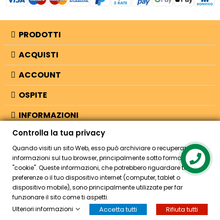
PRODOTTI
ACQUISTI
ACCOUNT
OSPITE
INFORMAZIONI
Controlla la tua privacy
NEGOZIO
Quando visiti un sito Web, esso può archiviare o recuperare
informazioni sul tuo browser, principalmente sotto forma di
Contact us
"cookie". Queste informazioni, che potrebbero riguardare te, le tue
© 2026 - Bellearti.it -
credits
preferenze o il tuo dispositivo internet (computer, tablet o
dispositivo mobile), sono principalmente utilizzate per far
funzionare il sito come ti aspetti.
Ulteriori informazioni
Accetta tutti
Rifiuta tutti
HOME
ACCOUNT
CASSA
CERCA