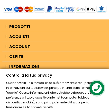
PRODOTTI
ACQUISTI
ACCOUNT
OSPITE
INFORMAZIONI
Controlla la tua privacy
NEGOZIO
Quando visiti un sito Web, esso può archiviare o recuperare
informazioni sul tuo browser, principalmente sotto forma di
Contact us
"cookie". Queste informazioni, che potrebbero riguardare te, le tue
© 2026 - Bellearti.it -
credits
preferenze o il tuo dispositivo internet (computer, tablet o
dispositivo mobile), sono principalmente utilizzate per far
funzionare il sito come ti aspetti.