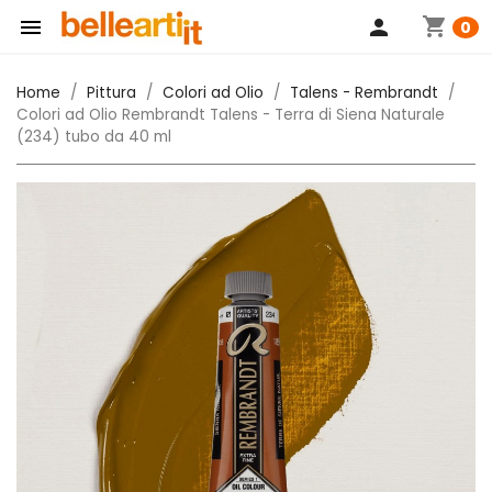
shopping_cart

person
0
Home
Pittura
Colori ad Olio
Talens - Rembrandt
Colori ad Olio Rembrandt Talens - Terra di Siena Naturale
(234) tubo da 40 ml