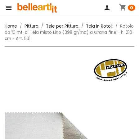
shopping_cart

person
0
Home
Pittura
Tele per Pittura
Tela in Rotoli
Rotolo
da 10 mt. di Tela misto Lino (398 gr/mq) a Grana fine - h. 210
cm - Art. 531