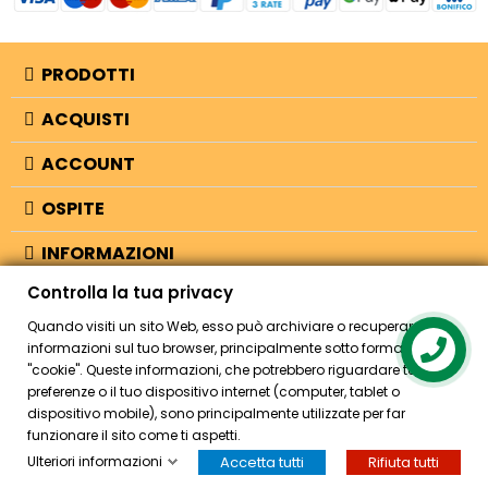
PRODOTTI
ACQUISTI
ACCOUNT
OSPITE
INFORMAZIONI
Controlla la tua privacy
NEGOZIO
Quando visiti un sito Web, esso può archiviare o recuperare
informazioni sul tuo browser, principalmente sotto forma di
Contact us
"cookie". Queste informazioni, che potrebbero riguardare te, le tue
© 2026 - Bellearti.it -
credits
preferenze o il tuo dispositivo internet (computer, tablet o
dispositivo mobile), sono principalmente utilizzate per far
funzionare il sito come ti aspetti.
Ulteriori informazioni
Accetta tutti
Rifiuta tutti
HOME
ACCOUNT
CASSA
CERCA