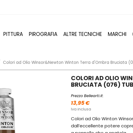
PITTURA
PIROGRAFIA
ALTRE TECNICHE
MARCHI
Colori ad Olio Winsor&Newton Winton Terra d'Ombra Bruciata (
COLORI AD OLIO W
BRUCIATA (076) TUB
Prezzo Bellearti.it:
13,95 €
Iva inclusa
Colori ad Olio Winton Winso
dall’eccellente potere copr
a pennello che a spatola