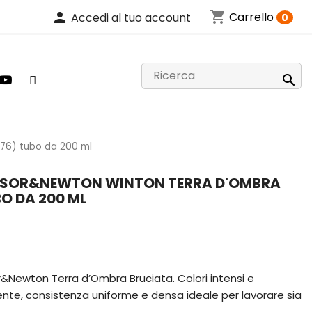
shopping_cart
person
Carrello
Accedi al tuo account
0

076) tubo da 200 ml
INSOR&NEWTON WINTON TERRA D'OMBRA
O DA 200 ML
r&Newton Terra d’Ombra Bruciata. Colori intensi e
ente, consistenza uniforme e densa ideale per lavorare sia