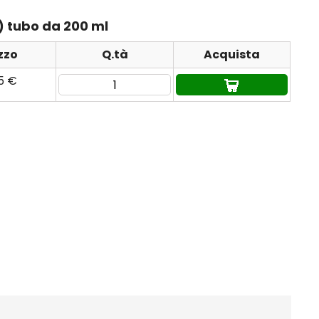
) tubo da 200 ml
zzo
Q.tà
Acquista
95 €