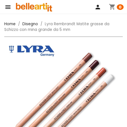
shopping_cart

person
0
Home
Disegno
Lyra Rembrandt Matite grasse da
Schizzo con mina grande da 5 mm