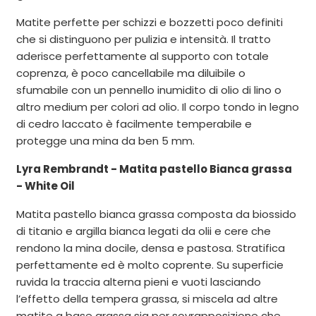
Matite perfette per schizzi e bozzetti poco definiti
che si distinguono per pulizia e intensità. Il tratto
aderisce perfettamente al supporto con totale
coprenza, è poco cancellabile ma diluibile o
sfumabile con un pennello inumidito di olio di lino o
altro medium per colori ad olio. Il corpo tondo in legno
di cedro laccato è facilmente temperabile e
protegge una mina da ben 5 mm.
Lyra Rembrandt - Matita pastello Bianca grassa
- White Oil
Matita pastello bianca grassa composta da biossido
di titanio e argilla bianca legati da olii e cere che
rendono la mina docile, densa e pastosa. Stratifica
perfettamente ed è molto coprente. Su superficie
ruvida la traccia alterna pieni e vuoti lasciando
l’effetto della tempera grassa, si miscela ad altre
matite a base grassa sia per sovrapposizione che