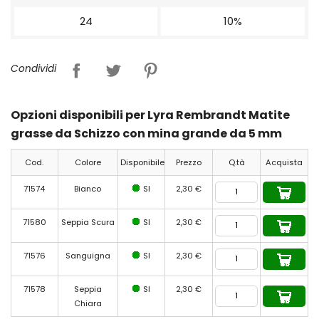
24
10%
Condividi
Opzioni disponibili per Lyra Rembrandt Matite
grasse da Schizzo con mina grande da 5 mm
Cod.
Colore
Disponibile
Prezzo
Q.tà
Acquista
71574
Bianco
SI
2,30 €
71580
Seppia Scura
SI
2,30 €
71576
Sanguigna
SI
2,30 €
71578
Seppia
SI
2,30 €
Chiara