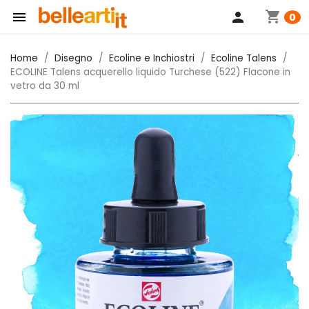
shopping_cart

person
0
Home
Disegno
Ecoline e Inchiostri
Ecoline Talens
ECOLINE Talens acquerello liquido Turchese (522) Flacone in
vetro da 30 ml