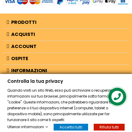
PRODOTTI
ACQUISTI
ACCOUNT
OSPITE
INFORMAZIONI
Controlla la tua privacy
NEGOZIO
Quando visiti un sito Web, esso può archiviare o recuperare
informazioni sul tuo browser, principalmente sotto forma di
Contact us
"cookie". Queste informazioni, che potrebbero riguardare te, le tue
© 2026 - Bellearti.it -
credits
preferenze o il tuo dispositivo internet (computer, tablet o
dispositivo mobile), sono principalmente utilizzate per far
funzionare il sito come ti aspetti.
Ulteriori informazioni
Accetta tutti
Rifiuta tutti
HOME
ACCOUNT
CASSA
CERCA