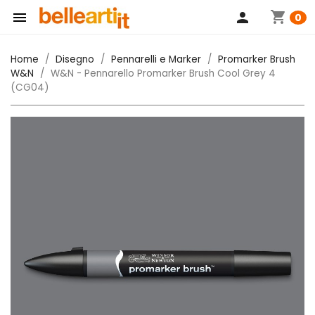
shopping_cart

person
0
Home
Disegno
Pennarelli e Marker
Promarker Brush
W&N
W&N - Pennarello Promarker Brush Cool Grey 4
(CG04)