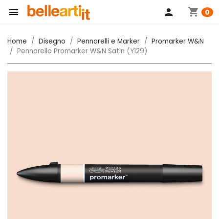
shopping_cart

person
0
Home
Disegno
Pennarelli e Marker
Promarker W&N
Pennarello Promarker W&N Satin (Y129)