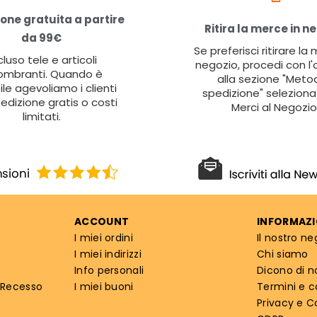
one gratuita a partire
Ritira la merce in n
da 99€
Se preferisci ritirare la
cluso tele e articoli
negozio, procedi con l'
ombranti. Quando è
alla sezione "Metod
ile agevoliamo i clienti
spedizione" seleziona 
edizione gratis o costi
Merci al Negozio
limitati.
ACCOUNT
INFORMAZI
I miei ordini
Il nostro ne
I miei indirizzi
Chi siamo
Info personali
Dicono di n
 Recesso
I miei buoni
Termini e c
Privacy e C