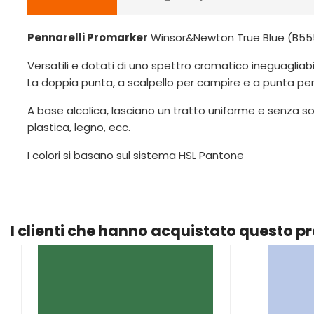
Pennarelli Promarker
Winsor&Newton True Blue (B55
Versatili e dotati di uno spettro cromatico ineguagliabil
La doppia punta, a scalpello per campire e a punta per det
A base alcolica, lasciano un tratto uniforme e senza so
plastica, legno, ecc.
I colori si basano sul sistema HSL Pantone
I clienti che hanno acquistato questo 