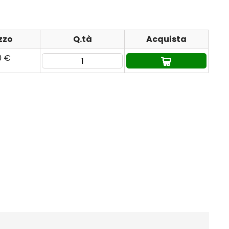
zzo
Q.tà
Acquista
0 €