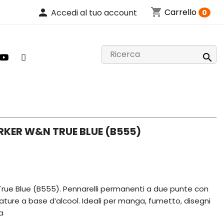
shopping_cart
person
Carrello
Accedi al tuo account
0

KER W&N TRUE BLUE (B555)
ue Blue (B555). Pennarelli permanenti a due punte con
avature a base d’alcool. Ideali per manga, fumetto, disegni
a