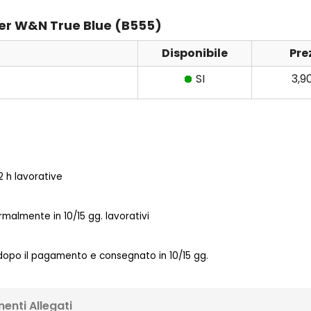
ker W&N True Blue (B555)
Disponibile
Pre
SI
3,9
 h lavorative
almente in 10/15 gg. lavorativi
 dopo il pagamento e consegnato in 10/15 gg.
enti Allegati