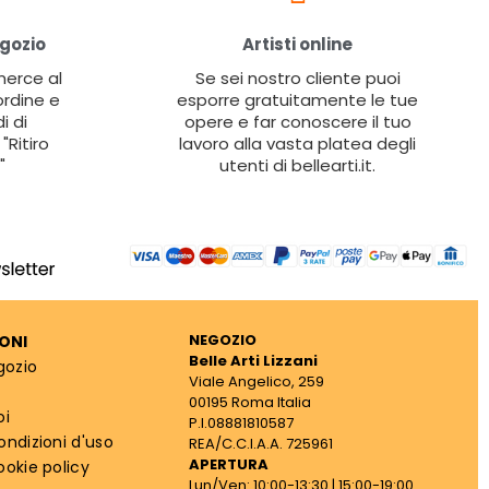
egozio
Artisti online
 merce al
Se sei nostro cliente puoi
ordine e
esporre gratuitamente le tue
i di
opere e far conoscere il tuo
"Ritiro
lavoro alla vasta platea degli
"
utenti di bellearti.it.
NEGOZIO
ONI
Belle Arti Lizzani
gozio
Viale Angelico, 259
00195 Roma Italia
oi
P.I.08881810587
ondizioni d'uso
REA/C.C.I.A.A. 725961
APERTURA
ookie policy
Lun/Ven: 10:00-13:30 | 15:00-19:00