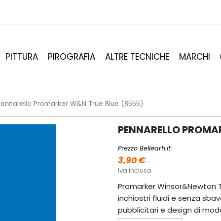
PITTURA
PIROGRAFIA
ALTRE TECNICHE
MARCHI
Pennarello Promarker W&N True Blue (B555)
PENNARELLO PROMAR
Prezzo Bellearti.it:
3,90 €
Iva inclusa
Promarker Winsor&Newton Tr
inchiostri fluidi e senza sb
pubblicitari e design di mod