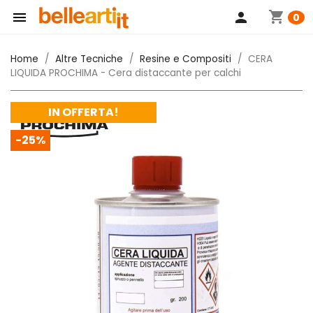
shopping_cart

person
0
Home
Altre Tecniche
Resine e Compositi
CERA
LIQUIDA PROCHIMA - Cera distaccante per calchi
IN OFFERTA!
-25%