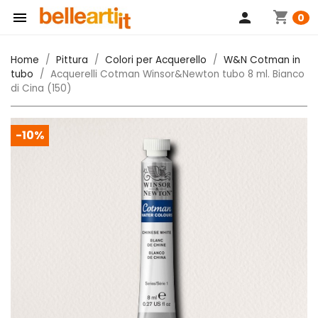
shopping_cart

person
0
Home
Pittura
Colori per Acquerello
W&N Cotman in
tubo
Acquerelli Cotman Winsor&Newton tubo 8 ml. Bianco
di Cina (150)
-10%