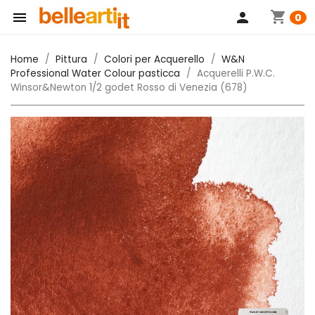
shopping_cart

person
0
Home
Pittura
Colori per Acquerello
W&N
Professional Water Colour pasticca
Acquerelli P.W.C.
Winsor&Newton 1/2 godet Rosso di Venezia (678)