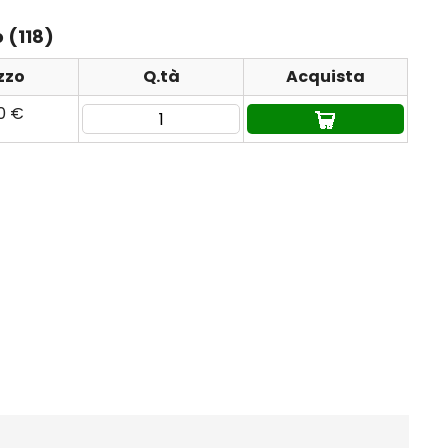
 (118)
zzo
Q.tà
Acquista
90 €