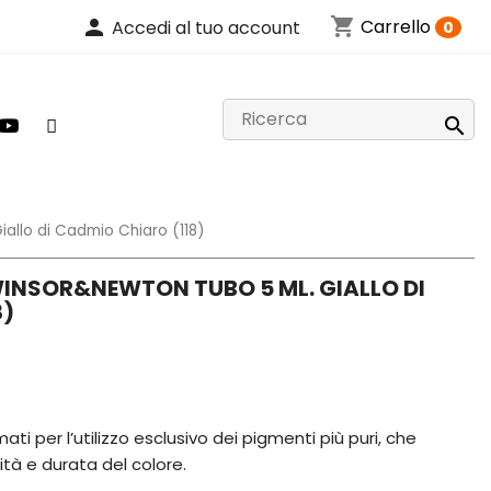
shopping_cart
person
Carrello
Accedi al tuo account
0

iallo di Cadmio Chiaro (118)
WINSOR&NEWTON TUBO 5 ML. GIALLO DI
8)
ati per l’utilizzo esclusivo dei pigmenti più puri, che
ità e durata del colore.