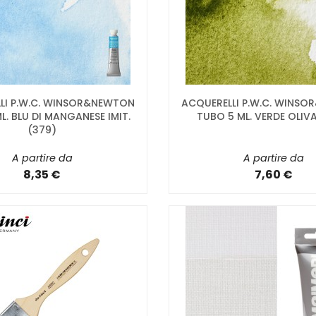
LI P.W.C. WINSOR&NEWTON
ACQUERELLI P.W.C. WINS
L. BLU DI MANGANESE IMIT.
TUBO 5 ML. VERDE OLIV
(379)
A partire da
A partire da
8,35 €
7,60 €