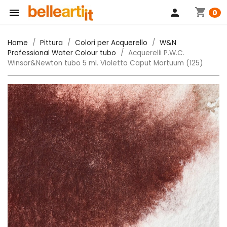
shopping_cart

person
0
Home
Pittura
Colori per Acquerello
W&N
Professional Water Colour tubo
Acquerelli P.W.C.
Winsor&Newton tubo 5 ml. Violetto Caput Mortuum (125)