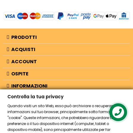
PRODOTTI
ACQUISTI
ACCOUNT
OSPITE
INFORMAZIONI
Controlla la tua privacy
NEGOZIO
Quando visiti un sito Web, esso può archiviare o recuperare
informazioni sul tuo browser, principalmente sotto forma di
Contact us
"cookie". Queste informazioni, che potrebbero riguardare te, le tue
© 2026 - Bellearti.it -
credits
preferenze o il tuo dispositivo internet (computer, tablet o
dispositivo mobile), sono principalmente utilizzate per far