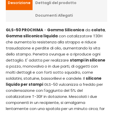
Descrizione
Dettagli del prodotto
Documenti Allegati
GLS-50 PROCHIMA
-
Gomma Siliconica
da
colata
,
Gomma siliconica liquida
con catalizzatore T30H
che aumenta la resistenza alla strappo e riduce
trasudazione e perdite di olio, aumentando la vita
dello stampo. Penetra ovunque e a riproduce ogni
dettaglio. E' adatta per realizzare
stampi in silicone
a pozzo, monovalva o in due parti, di oggetti con
molti dettagli e con forti sotto squadro, come
soldatini, statuine, bassorilievi e candele. Il
silicone
liquido per stampi
GLS-50 vulcanizza a freddo per
condensazione con l'aggiunta del 5% del
catalizzatore T-30F in dotazione. Mescolati i due
componenti in un recipiente, si amalgama
lentamente con una spatola per un minuto circa; far