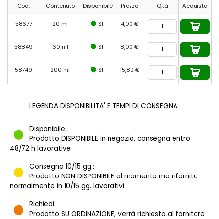
Cod.
Contenuto
Disponibile
Prezzo
Q.tà
Acquista
58677
20 ml
SI
4,00 €
58849
60 ml
SI
8,00 €
58749
200 ml
SI
15,80 €
LEGENDA DISPONIBILITA' E TEMPI DI CONSEGNA:
Disponibile:
Prodotto DISPONIBILE in negozio, consegna entro
48/72 h lavorative
Consegna 10/15 gg.:
Prodotto NON DISPONIBILE al momento ma rifornito
normalmente in 10/15 gg. lavorativi
Richiedi:
Prodotto SU ORDINAZIONE, verrà richiesto al fornitore