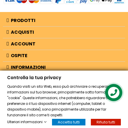
PRODOTTI
ACQUISTI
ACCOUNT
OSPITE
INFORMAZIONI
Controlla la tua privacy
NEGOZIO
Quando visiti un sito Web, esso può archiviare o recuperare
informazioni sul tuo browser, principalmente sotto forma di
Contact us
"cookie". Queste informazioni, che potrebbero riguardare te, le tue
© 2026 - Bellearti.it -
credits
preferenze o il tuo dispositivo internet (computer, tablet o
dispositivo mobile), sono principalmente utilizzate per far
funzionare il sito come ti aspetti.
Ulteriori informazioni
Accetta tutti
Rifiuta tutti
HOME
ACCOUNT
CASSA
CERCA