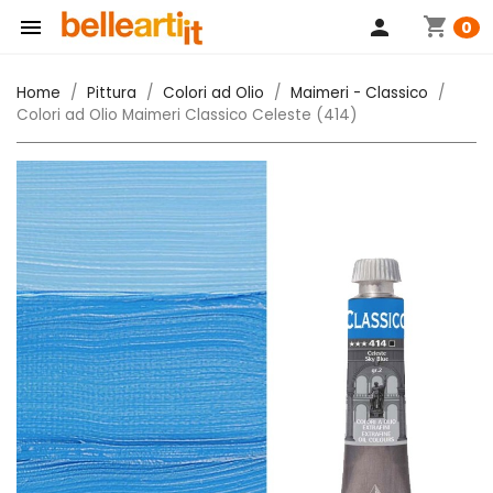
shopping_cart

person
0
Home
Pittura
Colori ad Olio
Maimeri - Classico
Colori ad Olio Maimeri Classico Celeste (414)