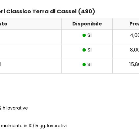
eri Classico Terra di Cassel (490)
uto
Disponibile
Pre
SI
4,0
SI
8,0
l
SI
15,
 h lavorative
almente in 10/15 gg. lavorativi