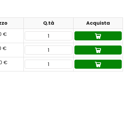
zzo
Q.tà
Acquista
0 €
0 €
80 €